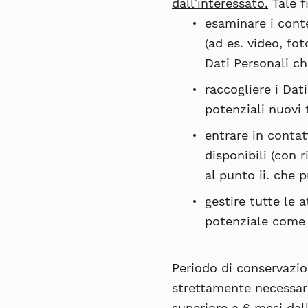
dall’interessato.
Tale f
esaminare i conte
(ad es. video, fo
Dati Personali ch
raccogliere i Da
potenziali nuovi 
entrare in contat
disponibili (con r
al punto ii. che p
gestire tutte le 
potenziale come
Periodo di conservazio
strettamente necessari
superiore a 6 mesi dal