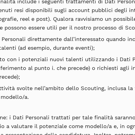
inalità include i seguenti trattamenti di Dati Person
nuti resi disponibili sugli account pubblici degli in
tografie, reel e post). Qualora ravvisiamo un possibi
e possono essere utili per il nostro processo di Sco
ti Personali direttamente dall’interessato quando i
talenti (ad esempio, durante eventi);
to con i potenziali nuovi talenti utilizzando i Dati
iferimento al punto i. che precede) o richiesti agli 
recede);
attività svolte nell’ambito dello Scouting, inclusa l
 modello/a.
ne:
i Dati Personali trattati per tale finalità sarann
o a valutare il potenziale come modello/a e, in og
la presentazione della candidatura. Inoltre, potrem